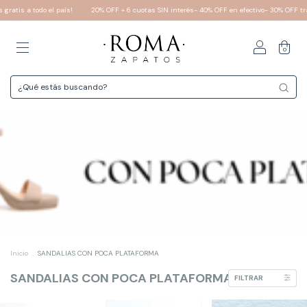
atis a todo el país!
20% OFF + 6 cuotas SIN interés- 40% OFF en efectivo- 30% OFF tran
0
Inicio
.
SANDALIAS CON POCA PLATAFORMA
SANDALIAS CON POCA PLATAFORMA
FILTRAR