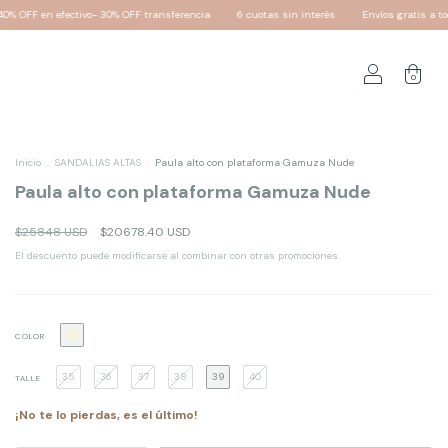
nsferencia
6 cuotas sin interés
Envíos gratis a todo el país!
20% OFF + 6 cuota
0
Inicio
.
SANDALIAS ALTAS
.
Paula alto con plataforma Gamuza Nude
Paula alto con plataforma Gamuza Nude
$25848 USD
$20678.40 USD
El descuento puede modificarse al combinar con otras promociones.
COLOR
35
36
37
38
39
40
TALLE
¡No te lo pierdas, es el último!