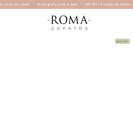
gratis a todo el país!
20% OFF + 6 cuotas SIN interés- 40% OFF en efectivo- 30% OFF tra
20
%
OFF